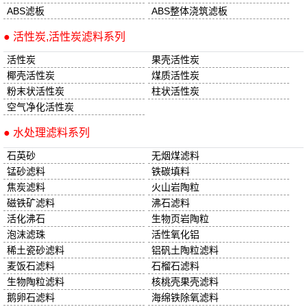
ABS滤板
ABS整体浇筑滤板
● 活性炭,活性炭滤料系列
活性炭
果壳活性炭
椰壳活性炭
煤质活性炭
粉末状活性炭
柱状活性炭
空气净化活性炭
● 水处理滤料系列
石英砂
无烟煤滤料
锰砂滤料
铁碳填料
焦炭滤料
火山岩陶粒
磁铁矿滤料
沸石滤料
活化沸石
生物页岩陶粒
泡沫滤珠
活性氧化铝
稀土瓷砂滤料
铝矾土陶粒滤料
麦饭石滤料
石榴石滤料
生物陶粒滤料
核桃壳果壳滤料
鹅卵石滤料
海绵铁除氧滤料