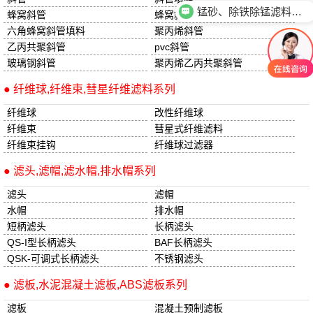
锰砂、除铁除锰滤料性能用途有哪些？
蜂窝斜管
蜂窝斜管填料
六角蜂窝斜管填料
聚丙烯斜管
乙丙共聚斜管
pvc斜管
玻璃钢斜管
聚丙烯乙丙共聚斜管
● 纤维球,纤维束,彗星纤维滤料系列
纤维球
改性纤维球
纤维束
彗星式纤维滤料
纤维束挂钩
纤维球过滤器
● 滤头,滤帽,滤水帽,排水帽系列
滤头
滤帽
水帽
排水帽
短柄滤头
长柄滤头
QS-I型长柄滤头
BAF长柄滤头
QSK-可调式长柄滤头
不锈钢滤头
● 滤板,水泥混凝土滤板,ABS滤板系列
滤板
混凝土预制滤板