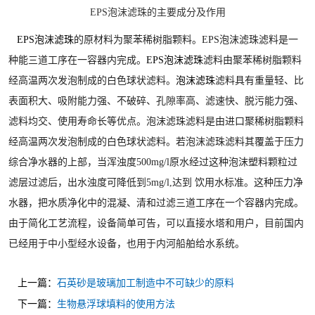
EPS泡沫滤珠的主要成分及作用
EPS泡沫滤珠
的原材料为聚苯稀树脂颗料。EPS泡沫滤珠滤料是一
种能三道工序在一容器内完成。
EPS泡沫滤珠
滤料由聚苯稀树脂颗料
经高温两次发泡制成的白色球状滤料。
泡沫滤珠
滤料具有重量轻、比
表面积大、吸附能力强、不破碎、孔隙率高、滤速快、脱污能力强、
滤料均交、使用寿命长等优点。泡沫滤珠滤料是由进口聚稀树脂颗料
经高温两次发泡制成的白色球状滤料。若泡沫滤珠滤料其覆盖于压力
综合净水器的上部，当浑浊度500mg/l原水经过这种泡沫塑料颗粒过
滤层过滤后，出水浊度可降低到5mg/l,达到 饮用水标准。这种压力净
水器，把水质净化中的混凝、清和过滤三道工序在一个容器内完成。
由于简化工艺流程，设备简单可告，可以直接水塔和用户，目前国内
已经用于中小型经水设备，也用于内河船舶给水系统。
上一篇：
石英砂是玻璃加工制造中不可缺少的原料
下一篇：
生物悬浮球填料的使用方法