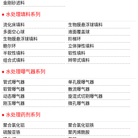
金刚砂滤料
● 水处理填料系列
流化床填料
生物膜悬浮球填料
多面空心球
液面覆盖球
生物膜悬浮球填料
阶梯环
鲍尔环
立体弹性填料
半软性填料
软性填料
组合式填料
辫带式填料
● 水处理曝气器系列
管式曝气器
单孔膜曝气器
软管曝气器
散流曝气器
动态曝气器
旋混式切割曝气器
刚玉曝气器
微孔曝气器
● 水处理药剂系列
聚合氯化铝
聚合氯化铝铁
硫酸亚铁
聚丙烯酰胺