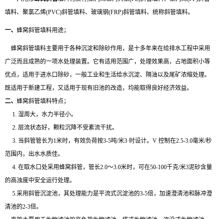
填料、聚氯乙烯(PVC)斜管填料、玻璃钢(FRP)斜管填料、统称斜管填料。
一、
蜂窝
斜管填料
用途；
蜂窝斜管填料主要用于各种沉淀和除砂作用，是十多年来在给排水工程中采用
广泛而且成熟的一项水处理装置。它有适用范围广，处理效果高，占地面积小等
优点，适用于进水口除砂，一般工业和生活给水沉淀、隔油以及尾矿浓缩处理。
既适用于新建工程，又适用于现有旧池的改造，均能取得良好经济效益。
二、
蜂窝斜管填料特点；
1. 湿周大，水力半径小。
2. 层流状态好，颗粒沉降不受紊流干扰。
3. 当斜管管长为1米时，有效负荷按3-5吨/米3·时设计。V 控制在2.5-3.0毫米/秒
范围内，出水水质佳。
4. 在取水口处采用蜂窝斜管，管长2.0～3.0米时，可在50-100千克/米3泥砂含量
的高浊度中安全运行处理。
5.采用斜管沉淀池，其处理能力是平流式沉淀池的3-5倍，加速澄清池和脉冲澄
清池的2-3倍。