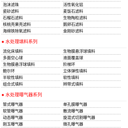
泡沫滤珠
活性氧化铝
瓷砂滤料
麦饭石滤料
石榴石滤料
生物陶粒滤料
核桃壳果壳滤料
鹅卵石滤料
海绵铁除氧滤料
金刚砂滤料
● 水处理填料系列
流化床填料
生物膜悬浮球填料
多面空心球
液面覆盖球
生物膜悬浮球填料
阶梯环
鲍尔环
立体弹性填料
半软性填料
软性填料
组合式填料
辫带式填料
● 水处理曝气器系列
管式曝气器
单孔膜曝气器
软管曝气器
散流曝气器
动态曝气器
旋混式切割曝气器
刚玉曝气器
微孔曝气器