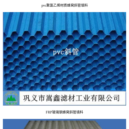
pvc聚氯乙烯材质蜂窝斜管填料
FRP玻璃钢
蜂窝斜管填料