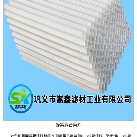
蜂窝斜管简介
六
角形
蜂窝斜管
填料材质有;聚丙烯乙丙共聚(PE)斜管填料、聚丙烯(PP)斜管