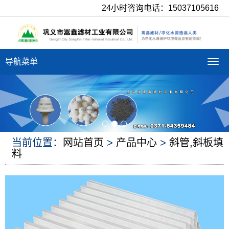
24小时咨询电话：15037105616
导航菜单
导
航
菜
单
当前位置：
网站首页
>
产品中心
>
斜管,斜板填
料