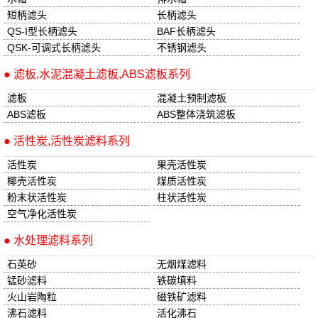
短柄滤头
长柄滤头
QS-I型长柄滤头
BAF长柄滤头
QSK-可调式长柄滤头
不锈钢滤头
● 滤板,水泥混凝土滤板,ABS滤板系列
滤板
混凝土预制滤板
ABS滤板
ABS整体浇筑滤板
● 活性炭,活性炭滤料系列
活性炭
果壳活性炭
椰壳活性炭
煤质活性炭
粉末状活性炭
柱状活性炭
空气净化活性炭
● 水处理滤料系列
石英砂
无烟煤滤料
锰砂滤料
铁碳填料
火山岩陶粒
磁铁矿滤料
沸石滤料
活化沸石