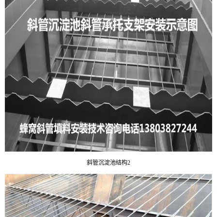
斜管沉淀池结构2