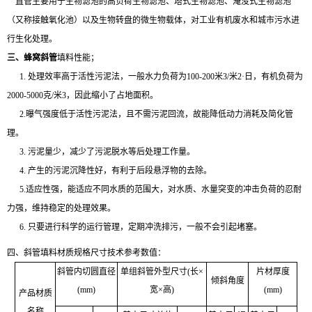
直管主要用于生物滤池的高负荷生物滤池、塔式生物滤池、淹没式生物滤池
（又称接触氧化池）以及生物转盘的微生物载体，对工业有机废水和城市污水进
行生化处理。
三、
蜂窝斜管
填料性能；
1. 处理效率高于活性污泥法，一般水力负荷为100-200米3/米2·日，有机负荷为
2000-5000克/米3，因此缩小了占地面积。
2.曝气强度低于活性污泥法，且不需污泥回流，故能降低动力消耗及简化管
理。
3. 污泥量少，减少了污泥脱水等后处理工作量。
4. 产生的污泥沉降性好，有利于后段悬浮物的去除。
5.适应性强，能适应不同水质的范围大，对水质、水量突变的冲击负荷的忍耐
力强，维持稳定的处理效果。
6. 只要进行科学的运行管理，定期冲洗排污，一般不会引起堵塞。
四、斜管填料材质规格尺寸技术参考数值：
斜管内切圆直径
单组斜管外型尺寸(长×
片材厚度
倾斜角度
(mm)
宽×高)
(mm)
产品材质
名称