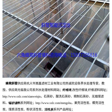
蜂窝斜管
供应商
巩义市嵩鑫滤材工业有限公司热诚欢迎各界水处理专家、教
授、供应商光临我公司系列水处理材料网站；
纤维球
,
改性纤维球
,
纤维滤料网址；
http://www.sxlc.com/xianweiqiu
，石英砂，酸洗石英砂、精制石英砂、无烟煤滤
料、
锰砂滤料
系列网址；
http://www.sxlc.com/mengsha
，果壳活性炭、椰壳活性
炭、煤质活性炭、粉状活性炭、
活性炭
系列产品网址；