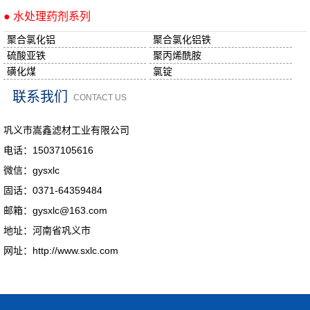
● 水处理药剂系列
聚合氯化铝
聚合氯化铝铁
硫酸亚铁
聚丙烯酰胺
磺化煤
氯锭
联系我们
CONTACT US
巩义市嵩鑫滤材工业有限公司
电话：15037105616
微信：gysxlc
固话：0371-64359484
邮箱：gysxlc@163.com
地址：河南省巩义市
网址：http://www.sxlc.com