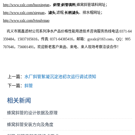
http://www.sxlc.com/huoxingtan
，
斜管
,
斜管填料
,
蜂窝斜管填料网址；
http://www.sxlc.com/xieguan
，
滤头
,
滤帽
,
长柄滤头
、排水帽网址；
http://www.sxlc.com/lvtoulvmao
巩义市嵩鑫滤材公司系列净水产品价格性能用途技术咨询服务
热线电话
:
0371-64
359484
，
15037105616
，
传真
:
0371-64385416
，
邮箱
：
gysxlc@163.com
，
QQ
：
995
707646
，
756001491
。欢迎新老客户来函、来电、来人现场考察洽谈合作！
上一篇：
水厂斜管絮凝沉淀池初次运行调试须知
下一篇：
斜管
相关新闻
蜂窝斜管的设计依据及原理
蜂窝斜管安装方向及角度