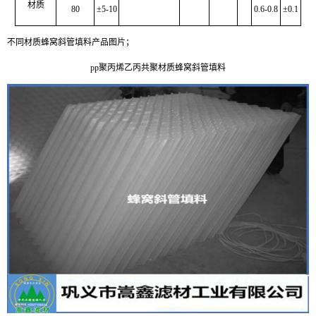
材质
80
±5-10
0.6-0.8
±0.1
不同材质
蜂窝斜管填料产品图片；
pp聚丙烯乙丙共聚材质蜂窝斜管填料