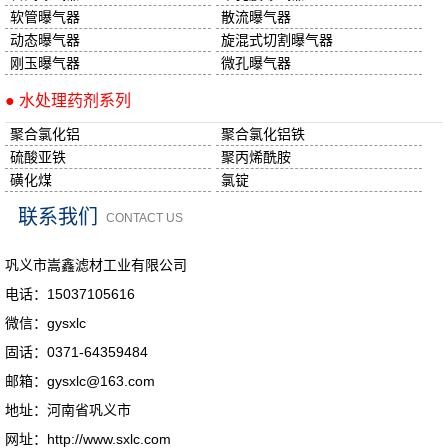
软管曝气器
散流曝气器
动态曝气器
旋混式切割曝气器
刚玉曝气器
微孔曝气器
● 水处理药剂系列
聚合氯化铝
聚合氯化铝铁
硫酸亚铁
聚丙烯酰胺
磺化煤
氯锭
联系我们
CONTACT US
巩义市嵩鑫滤材工业有限公司
电话：15037105616
微信：gysxlc
固话：0371-64359484
邮箱：gysxlc@163.com
地址：河南省巩义市
网址：http://www.sxlc.com