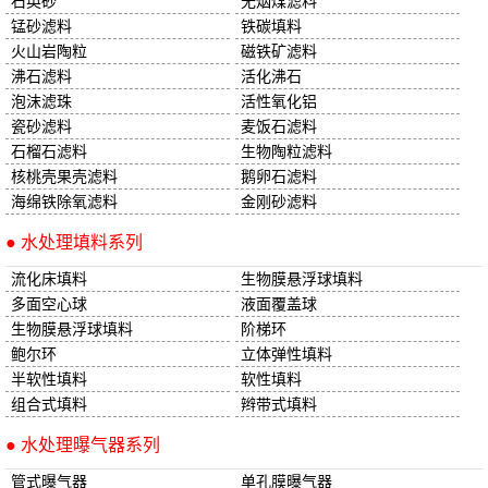
石英砂
无烟煤滤料
锰砂滤料
铁碳填料
火山岩陶粒
磁铁矿滤料
沸石滤料
活化沸石
泡沫滤珠
活性氧化铝
瓷砂滤料
麦饭石滤料
石榴石滤料
生物陶粒滤料
核桃壳果壳滤料
鹅卵石滤料
海绵铁除氧滤料
金刚砂滤料
● 水处理填料系列
流化床填料
生物膜悬浮球填料
多面空心球
液面覆盖球
生物膜悬浮球填料
阶梯环
鲍尔环
立体弹性填料
半软性填料
软性填料
组合式填料
辫带式填料
● 水处理曝气器系列
管式曝气器
单孔膜曝气器