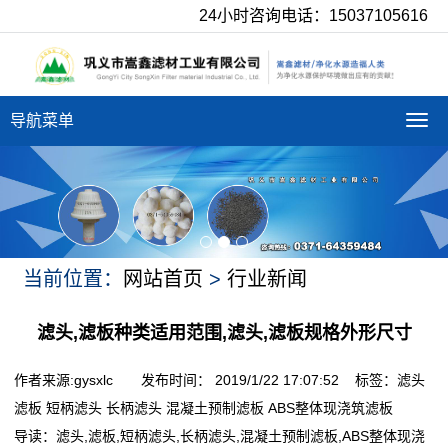
24小时咨询电话：15037105616
导航菜单
导
航
菜
单
当前位置：
网站首页
>
行业新闻
滤头,滤板种类适用范围,滤头,滤板规格外形尺寸
作者来源:gysxlc 发布时间： 2019/1/22 17:07:52 标签：
滤头
滤板
短柄滤头
长柄滤头
混凝土预制滤板
ABS整体现浇筑滤板
导读：
滤头,滤板,短柄滤头,长柄滤头,混凝土预制滤板,ABS整体现浇