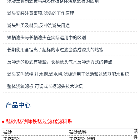
混凝土预制滤板与ABS模板整体浇筑滤板的区别
滤头安装注意事项,滤头的工作原理
滤头种类及材质,反冲洗滤头用途
短柄滤头与长柄滤头在实际运用中的区别
长期使用含锰离子超标的水过滤会造成滤头的堵塞
反冲洗的形式有哪些，长柄滤头气水反冲洗方式的特点
滤头又叫滤帽,排水帽,滤水帽,滤板适用于滤池和过滤器配水系统
整体浇筑滤板,可调式长柄滤头技术论坛
产品中心
● 锰砂,锰砂除铁锰过滤器滤料系
活
锰砂
锰砂滤料
性
天然锰砂
天然锰砂滤料