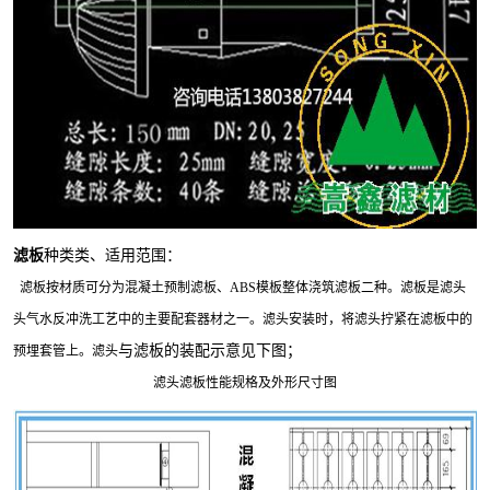
滤板
种类类、适用范围：
滤板
按材质可分为混凝土预制滤板、ABS模板整体浇筑滤板二种。
滤板
是滤头
头气水反冲洗工艺中的主要配套器材之一。滤头安装时，将
滤头
拧紧在滤板中的
与滤板的装配示意见下图；
预埋套管上。滤头
滤头滤板性能规格及外形尺寸图